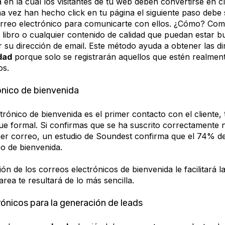
a en la cual los visitantes de tu web deben convertirse en cl
a vez han hecho click en tu página el siguiente paso debe 
orreo electrónico para comunicarte con ellos. ¿Cómo? Co
libro o cualquier contenido de calidad que puedan estar 
 su dirección de email. Este método ayuda a obtener las d
dad
porque solo se registrarán aquellos que estén realmen
os.
ónico de bienvenida
rónico de bienvenida es el primer contacto con el cliente, 
ue formal. Si confirmas que se ha suscrito correctamente 
mer correo, un estudio de Soundest confirma que el 74% de 
eo de bienvenida.
ón de los correos electrónicos de bienvenida le facilitará l
area te resultará de lo más sencilla.
rónicos para la generación de leads