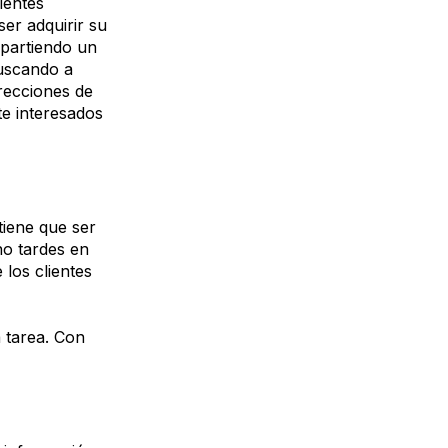
ientes
ser adquirir su
mpartiendo un
buscando a
irecciones de
te interesados
tiene que ser
no tardes en
los clientes
a tarea. Con