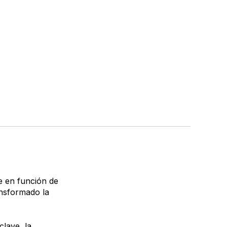
e en función de
ansformado la
clave, la