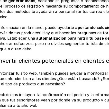
s de
generar leads
, haciéndoles preguntas o recolectando
 el proceso de registro y mediante su comportamiento de 
Estos dos métodos te ayudarán a personalizar tus correo el
mico.
información en la mano, puede ayudarte
aportando soluc
avés de tus productos. Hay que hacer las preguntas de for
iva. Establecer una
automatización para nutrir tu base d
horrar esfuerzos, pero no olvides segmentar tu lista de cl
egue a quien deba.
nvertir clientes potenciales en clientes e
torizar tu sitio web, también puedes ayudar a monitorizar 
que entender bien a los clientes ¿Que están buscando? ¿So
 el tipo de producto que necesitan?
ctrónicos incluyen la confirmación del pedido y la informa
ja que tus suscriptores vean por donde va su producto y cu
fianza a tu sitio web.