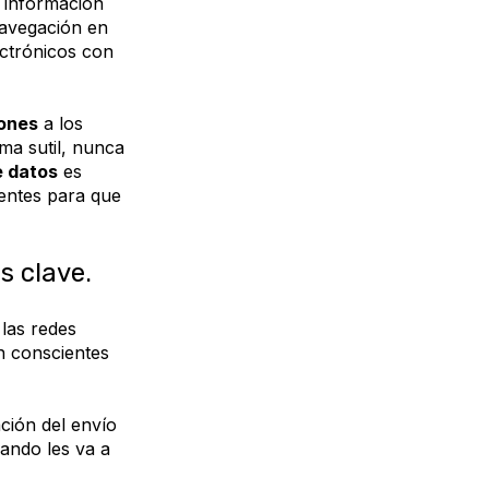
 información
navegación en
ectrónicos con
iones
a los
ma sutil, nunca
e datos
es
ientes para que
s clave.
las redes
n conscientes
ción del envío
ando les va a