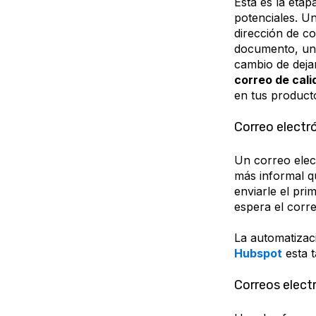
Esta es la etap
potenciales. Un
dirección de c
documento, un 
cambio de dejar
correo de cali
en tus product
Correo electr
Un correo elect
más informal q
enviarle el pri
espera el corr
La automatizaci
Hubspot
esta t
Correos elect